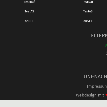
TestDaf
TestDaF
TestAS
TestAS
onSET
onSET
ELTER
UNI-NACH
Impressu
Webdesign mit