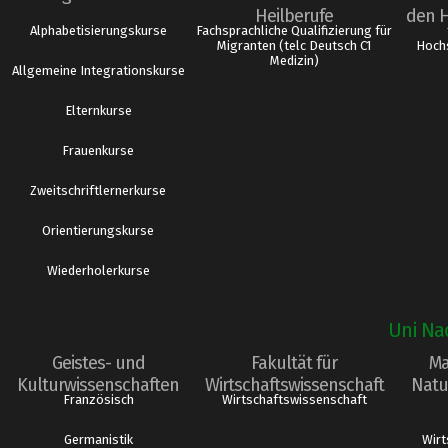
Heilberufe
den 
Alphabetisierungskurse
Fachsprachliche Qualifizierung für
Migranten (telc Deutsch C1
Hochs
Medizin)
Allgemeine Integrationskurse
Elternkurse
Frauenkurse
Zweitschriftlernerkurse
Orientierungskurse
Wiederholerkurse
Uni Na
Geistes- und
Fakultät für
Ma
Kulturwissenschaften
Wirtschaftswissenschaft
Natu
Französisch
Wirtschaftswissenschaft
Germanistik
Wirt