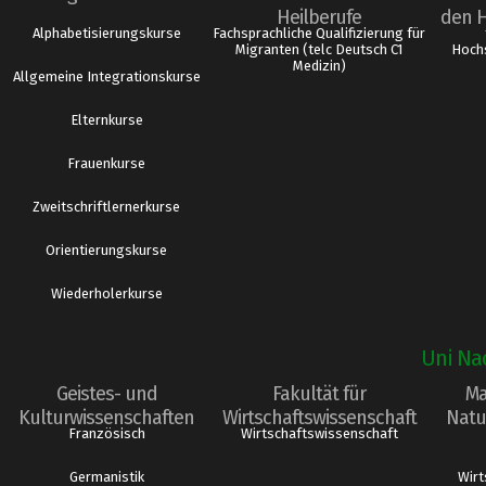
Heilberufe
den 
Alphabetisierungskurse
Fachsprachliche Qualifizierung für
Migranten (telc Deutsch C1
Hochs
Medizin)
Allgemeine Integrationskurse
Elternkurse
Frauenkurse
Zweitschriftlernerkurse
Orientierungskurse
Wiederholerkurse
Uni Na
Geistes- und
Fakultät für
Ma
Kulturwissenschaften
Wirtschaftswissenschaft
Natu
Französisch
Wirtschaftswissenschaft
Germanistik
Wirt