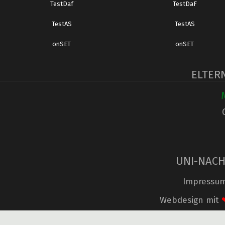
TestDaf
TestDaF
TestAS
TestAS
onSET
onSET
ELTER
UNI-NACH
Impressu
Webdesign mit