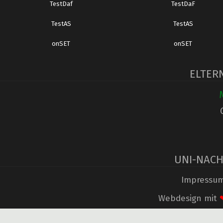
TestDaf
TestDaF
TestAS
TestAS
onSET
onSET
ELTER
UNI-NACH
Impressu
Webdesign mit