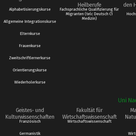
Heilberufe
den 
Alphabetisierungskurse
Fachsprachliche Qualifizierung für
Migranten (telc Deutsch C1
Hochs
Medizin)
Allgemeine Integrationskurse
Elternkurse
Frauenkurse
Zweitschriftlernerkurse
Orientierungskurse
Wiederholerkurse
Uni Na
Geistes- und
Fakultät für
Ma
Kulturwissenschaften
Wirtschaftswissenschaft
Natu
Französisch
Wirtschaftswissenschaft
Germanistik
Wirt